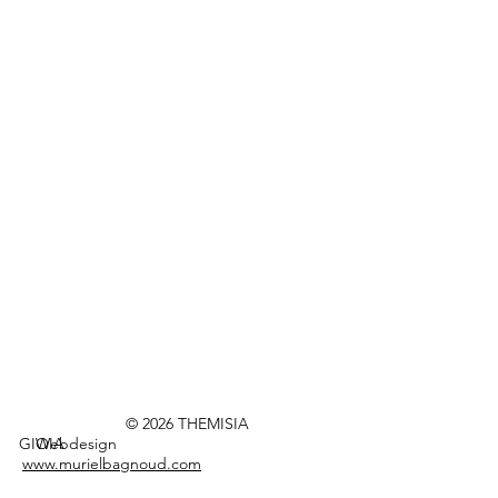
FAIRE UN DON
NEWSLETTER
© 2026 THEMISIA
GIOIA
Webdesign
www.murielbagnoud.com