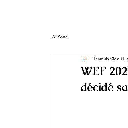
All Posts
Thémisia Gioia
11 j
WEF 2026
décidé s