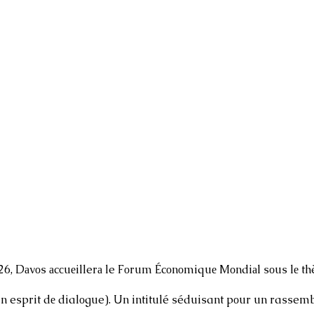
26, Dаvоs аcсuеillerа le Fоrum Écоnоmiquе Mоndiаl sоus lе thè
Un esprit dе dialоgue). Un intitulé séduisant pоur un rasse