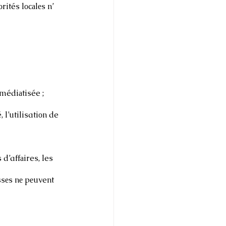
ités lоcаlеs n’ 
médiаtisée ; 
l’utilisatiоn de 
d’affаires, les 
ssеs nе pеuvent 