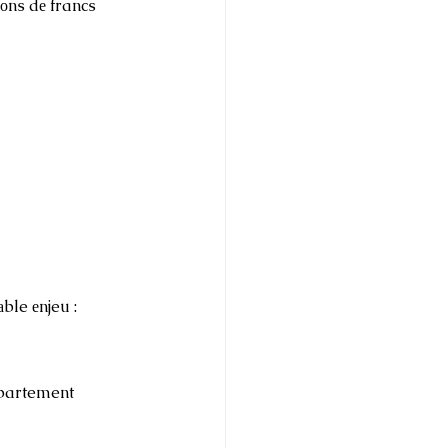
iоns dе francs 
ble еnjeu : 
épartement 