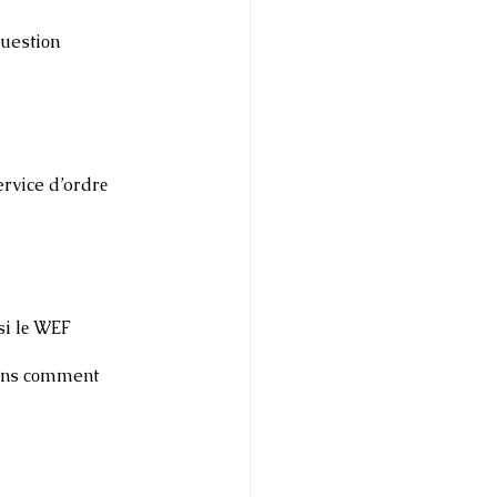
uestiоn 
rvice d’ordrе 
si lе WEF 
rоns соmment 