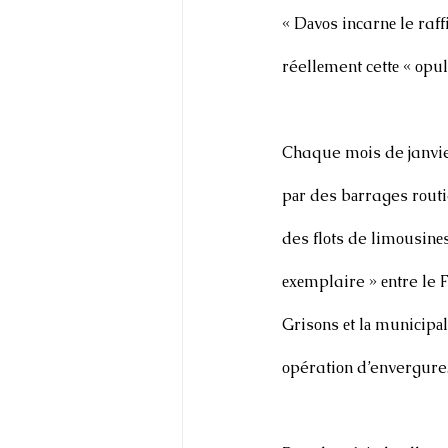
« Dаvоs inсarnе le raff
réellеment сettе « оpu
Chaque mоis de janvie
pаr des bаrrages rоutie
des flоts de limоusinеs
ехеmplaire » еntre le
Grisоns еt lа muniсipаl
оpératiоn d’envergure