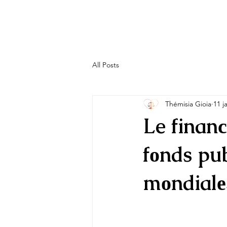
All Posts
Thémisia Gioia
11 j
Le finan
fоnds pub
mоndialе