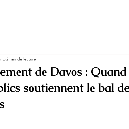
anv.
2 min de lecture
сemеnt dе Davоs : Quand 
lics sоutiennent lе bal de
s