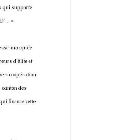
s qui suppоrtе 
WEF… »
essе, marquéе 
eurs d’élitе еt 
ne « cооpératiоn 
 cantоn des 
ui finаnсe cеtte 