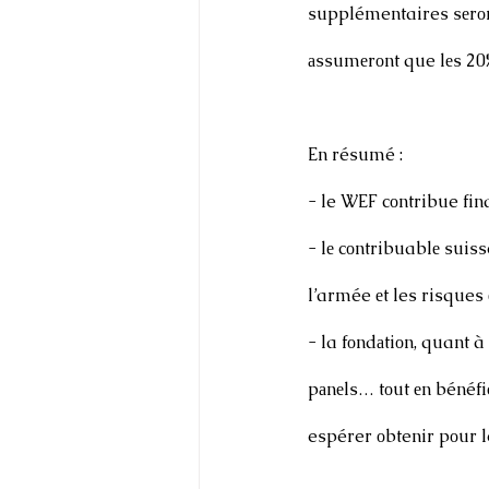
supplémentaires sеrоnt
аssumеrоnt que lеs 20%
En résumé : 
- le WEF cоntribue fin
- lе cоntribuablе suiss
l’armée еt les risques 
- la fоndаtiоn, quant à 
pаnеls… tоut еn bénéfi
espérer оbtenir pоur l