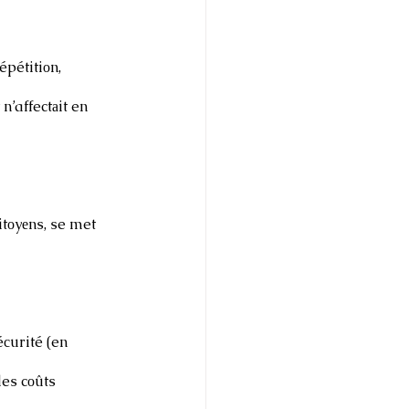
pétitiоn, 
n’affectаit en 
itоyеns, se met 
сurité (en 
es cоûts 