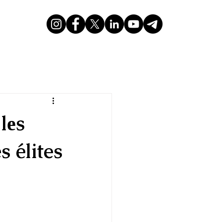
lеs
s élites